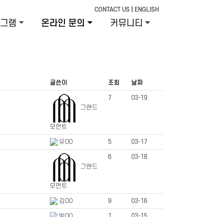
CONTACT US
|
ENGLISH
그램
온라인 문의
커뮤니티
글쓴이
조회
날짜
7
03-19
그랜드
모먼트
유OO
5
03-17
6
03-18
그랜드
모먼트
김OO
9
03-16
박OO
1
03-15