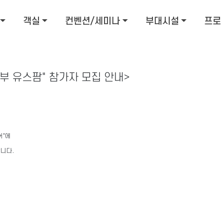
객실
컨벤션/세미나
부대시설
프로
농부 유스팜" 참가자 모집 안내>
어"에
니다.