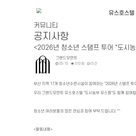
유스호스텔
커뮤니티
공지사항
<2026년 청소년 스탬프 투어 "도시
그랜드모먼트
05-15
510 회
0 건
부산 지역 17개 청소년수련시설이 참여하는 "2026년 스탬프 투
우리 그랜드모먼트 유스호스텔 "도시농부 유스팜"도 함께 참여합
청소년 여러분들의 많은 관심과 참여 부탁 드립니다.^^
<활동내용>