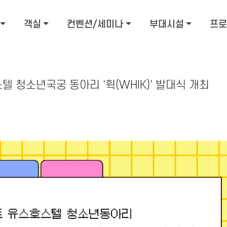
객실
컨벤션/세미나
부대시설
프로
스텔 청소년국궁 동아리 '휙(WHIK)' 발대식 개최