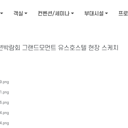
객실
컨벤션/세미나
부대시설
프로
국청소년박람회 그랜드모먼트 유스호스텔 현장 스케치