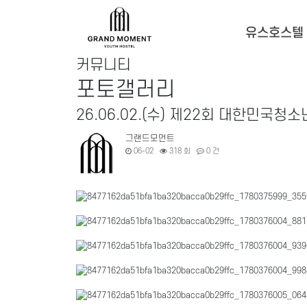
유스호스텔
커뮤니티
포토갤러리
26.06.02.(수) 제22회 대한민
그랜드모먼트
06-02
318 회
0 건