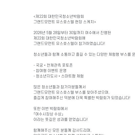
<제22회 대한민국청소년박람회
그랜드모먼트 유스호스텔 현장 스케치>
2026년 5월 28일부터 30일까지 여수에서 진행된
제22회 대한민국청소년박람회에
그랜드모먼트 유스호스텔이 참가하였습니다!
청소년들과 함께 소통하고 즐길 수 있는 다양한 체험형 부스를 
- 국궁•천체관측 포토존
- 참여형 이벤트 운영
- 청소년지도사•스마트팜 체험
많은 청소년들과 참가자분들께서
그랜드모먼트 유스호스텔 부스를 찾아주셨으며,
즐겁게 참여해주신 덕분에 더욱 특별한 박람회가 되었습니다!
또한 이번 박람회에서
「여수시장상 수상」
이라는 뜻깊은 성과를 얻었습니다!
함께해주신 모든 분들께 감사드리며,