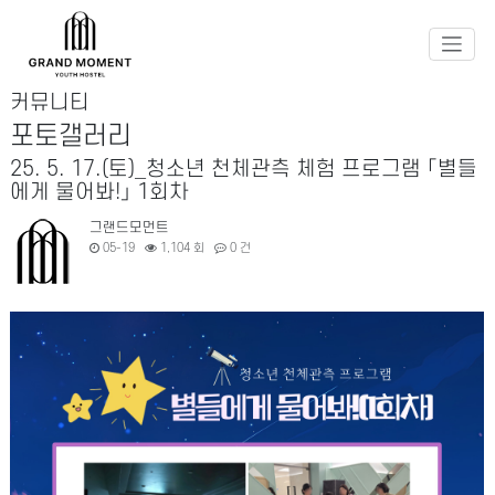
커뮤니티
포토갤러리
25. 5. 17.(토)_청소년 천체관측 체험 프로그램 「별들
에게 물어봐!」 1회차
그랜드모먼트
05-19
1,104 회
0 건