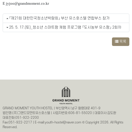
E jyjoo@grandmoment.co.kr
「제21회 대한민국청소년박람회」 부산 유스호스텔 연합부스 참가
25. 5. 17.(토)_청소년 스마트팜 체험 프로그램 「도시농부 유스팜」 2회차
목록
GRAND MOMENT YOUTH HOSTEL | 부산광역시 남구 황령대로 401-9
법인명:(주)그랜드모먼트유스호스텔 | 사업자번호:606-81-55020 | 대표이사:김도환
대표전화:051-922-2200
Fax:051-922-2217 | E-mail:youth-hostel@naver.com © Copyright 2026. All Rights
Reserved.